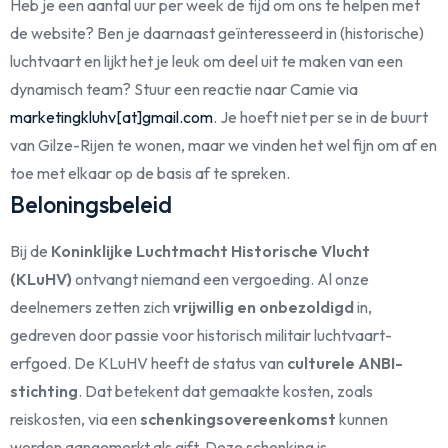
Heb je een aantal uur per week de tijd om ons te helpen met
de website? Ben je daarnaast geïnteresseerd in (historische)
luchtvaart en lijkt het je leuk om deel uit te maken van een
dynamisch team? Stuur een reactie naar Camie via
marketingkluhv[at]gmail.com
. Je hoeft niet per se in de buurt
van Gilze-Rijen te wonen, maar we vinden het wel fijn om af en
toe met elkaar op de basis af te spreken.
Beloningsbeleid
Bij de
Koninklijke Luchtmacht Historische Vlucht
(KLuHV)
ontvangt niemand een vergoeding. Al onze
deelnemers zetten zich
vrijwillig en onbezoldigd
in,
gedreven door passie voor historisch militair luchtvaart­
erfgoed. De KLuHV heeft de status van
culturele ANBI-
stichting
. Dat betekent dat gemaakte kosten, zoals
reiskosten, via een
schenkingsovereenkomst
kunnen
worden aangemerkt als gift. Deze schenking is