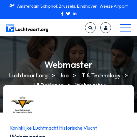
Amsterdam Schiphol, Brussels, Eindhoven, Weeze Airport
Webmaster
Luchtvaart.org
>
Job
>
IT & Technology
>
UI Designer
>
Webmaster
Koninklijke Luchtmacht Historische Vlucht