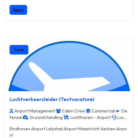
Apply
Save
Luchtverkeersleider (Testvacature)
Airport Management
Cabin Crew
Commercial
De
fensie
Ground Handling
Luchthaven - Airport
Lucht
verkeersleiding - ATC
Ruimtevaart - Space
Sales & Mar
Eindhoven Airport Lelystad Airport Maastricht Aachen Airpo
keting
Support Service
rt