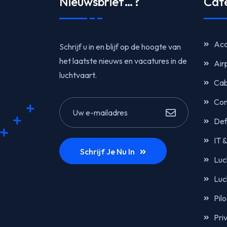
Nieuwsbrief…?
Cat
Acc
Schrijf u in en blijf op de hoogte van
het laatste nieuws en vacatures in de
Air
luchtvaart.
Cab
Com
Def
IT 
Schrijf Je Nu In
Luc
Luc
Pil
Pri