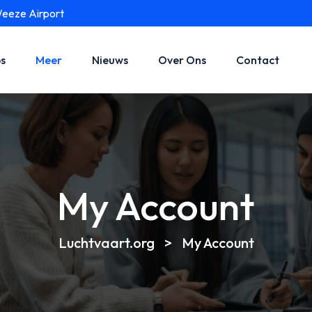
Weeze Airport
s
Meer
Nieuws
Over Ons
Contact
My Account
Luchtvaart.org
>
My Account