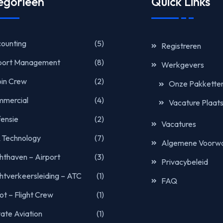
egorieën
Quick Links
ounting
(5)
Registreren
port Management
(8)
Werkgevers
in Crew
(2)
Onze Pakkette
mercial
(4)
Vacature Plaat
ensie
(2)
Vacatures
& Technology
(7)
Algemene Voorw
hthaven – Airport
(3)
Privacybeleid
htverkeersleiding – ATC
(1)
FAQ
oot – Flight Crew
(1)
vate Aviation
(1)