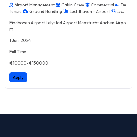
Airport Management
Cabin Crew
Commercial
De
fensie
Ground Handling
Luchthaven - Airport
Lucht
verkeersleiding - ATC
Ruimtevaart - Space
Sales & Mar
Eindhoven Airport Lelystad Airport Maastricht Aachen Airpo
keting
Support Service
rt
1 Jun, 2024
Full Time
€10000-€150000
Apply