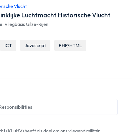
orische Vlucht
nklijke Luchtmacht Historische Vlucht
ie
,
Vliegbasis Gilze-Rijen
ICT
Javascript
PHP/HTML
Responsibilities
cht (KLuHV) heeft als doel om ons vliegend militair