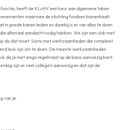
functie, heeft de KLuHV een keur aan algemene taken
 evenementen waarmee de stichting fondsen binnenhaalt.
in goede banen leiden en daarbij is er van alles te doen.
ie allemaal aandacht nodig hebben. We zijn een club met
 op als dat moet. Soms met werkzaamheden die compleet
ttend leuk zijn om te doen. De meeste werkzaamheden
leuk als je met enige regelmaat op de basis aanwezig bent.
ag zijn er veel collega’s aanwezig en dat zijn de
g van je.