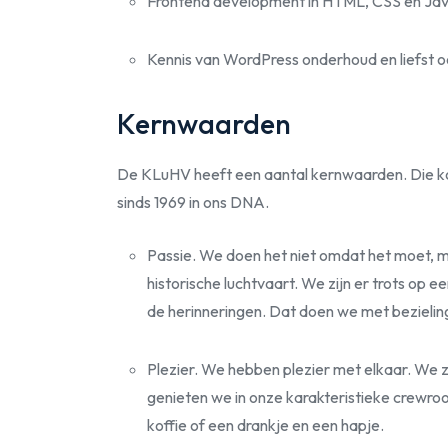
Frontend development in HTML, CSS en Jav
Kennis van WordPress onderhoud en liefst 
Kernwaarden
De KLuHV heeft een aantal kernwaarden. Die kom
sinds 1969 in ons DNA.
Passie. We doen het niet omdat het moet,
historische luchtvaart. We zijn er trots op
de herinneringen. Dat doen we met bezieling
Plezier. We hebben plezier met elkaar. We 
genieten we in onze karakteristieke crewroo
koffie of een drankje en een hapje.