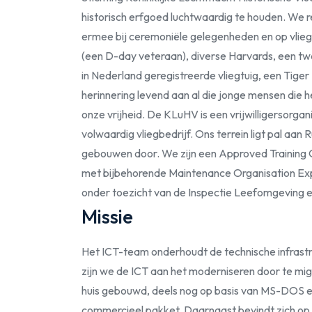
historisch erfgoed luchtwaardig te houden. We 
ermee bij ceremoniële gelegenheden en op vliegs
(een D-day veteraan), diverse Harvards, een 
in Nederland geregistreerde vliegtuig, een Tige
herinnering levend aan al die jonge mensen di
onze vrijheid. De KLuHV is een vrijwilligersorgan
volwaardig vliegbedrijf. Ons terrein ligt pal aa
gebouwen door. We zijn een Approved Training
met bijbehorende Maintenance Organisation Expo
onder toezicht van de Inspectie Leefomgeving en
Missie
Het ICT-team onderhoudt de technische infrast
zijn we de ICT aan het moderniseren door te mi
huis gebouwd, deels nog op basis van MS-DOS en
commercieel pakket. Daarnaast bevindt zich op