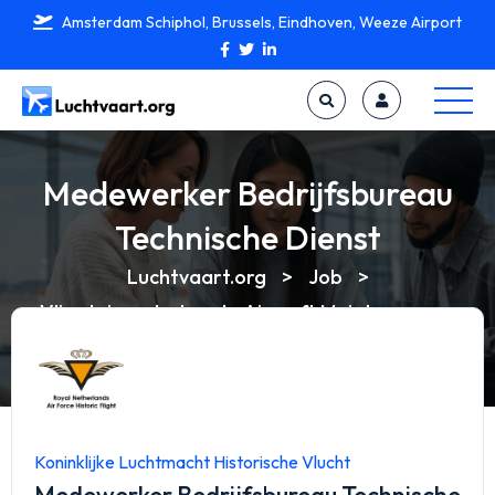
Amsterdam Schiphol, Brussels, Eindhoven, Weeze Airport
Medewerker Bedrijfsbureau
Technische Dienst
Luchtvaart.org
>
Job
>
Vliegtuigonderhoud - Aircraft Maintenance
>
Medewerker Bedrijfsbureau Technische Dienst
Koninklijke Luchtmacht Historische Vlucht