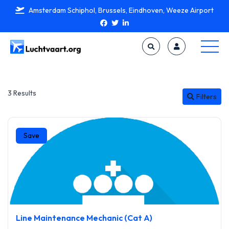
Amsterdam Schiphol, Brussels, Eindhoven, Weeze Airport
3 Results
Filters
Save
Line Maintenance Mechanic (Cat A)