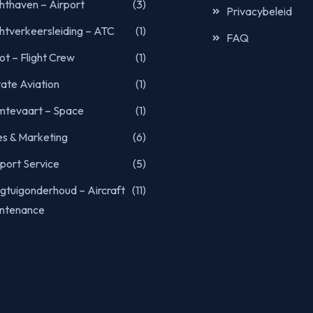
hthaven – Airport
(3)
Privacybeleid
htverkeersleiding – ATC
(1)
FAQ
oot – Flight Crew
(1)
vate Aviation
(1)
mtevaart – Space
(1)
es & Marketing
(6)
port Service
(5)
egtuigonderhoud – Aircraft
(11)
ntenance