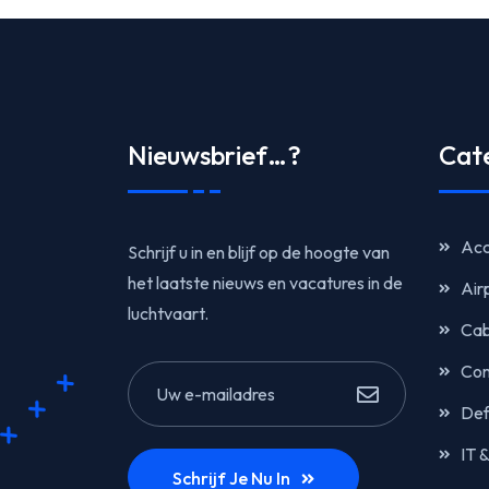
Nieuwsbrief…?
Cat
Acc
Schrijf u in en blijf op de hoogte van
het laatste nieuws en vacatures in de
Air
luchtvaart.
Cab
Com
Def
IT 
Schrijf Je Nu In