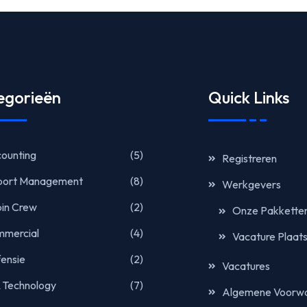
egorieën
Quick Links
ounting
(5)
Registreren
port Management
(8)
Werkgevers
in Crew
(2)
Onze Pakkette
mercial
(4)
Vacature Plaat
ensie
(2)
Vacatures
& Technology
(7)
Algemene Voorw