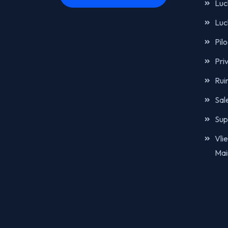
Luc
Luc
Pil
Pri
Rui
Sal
Sup
Vli
Mai