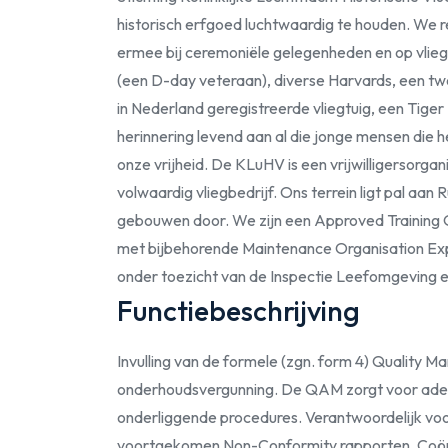
historisch erfgoed luchtwaardig te houden. We 
ermee bij ceremoniële gelegenheden en op vliegs
(een D-day veteraan), diverse Harvards, een 
in Nederland geregistreerde vliegtuig, een Tige
herinnering levend aan al die jonge mensen di
onze vrijheid. De KLuHV is een vrijwilligersorgan
volwaardig vliegbedrijf. Ons terrein ligt pal aa
gebouwen door. We zijn een Approved Training
met bijbehorende Maintenance Organisation Expo
onder toezicht van de Inspectie Leefomgeving en
Functiebeschrijving
Invulling van de formele (zgn. form 4) Quality 
onderhoudsvergunning. De QAM zorgt voor adeq
onderliggende procedures. Verantwoordelijk voo
voortgekomen Non-Conformity rapporten. Coörd