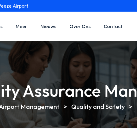
Weeze Airport
s
Meer
Nieuws
Over Ons
Contact
ity Assurance Ma
Airport Management
>
Quality and Safety
>