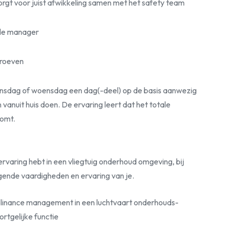
rgt voor juist afwikkeling samen met het safety team
le manager
proeven
 dinsdag of woensdag een dag(-deel) op de basis aanwezig
anuit huis doen. De ervaring leert dat het totale
komt.
 ervaring hebt in een vliegtuig onderhoud omgeving, bij
gende vaardigheden en ervaring van je.
mplinance management in een luchtvaart onderhouds-
ortgelijke functie