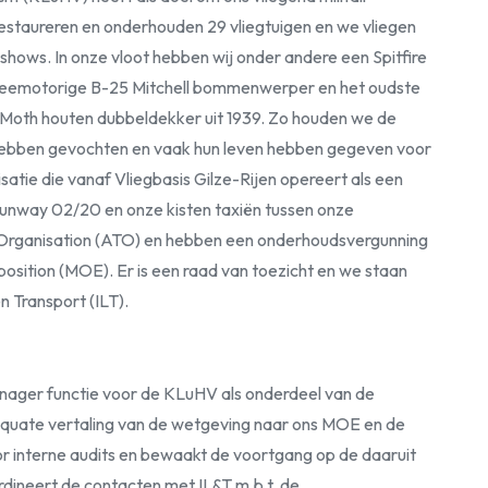
restaureren en onderhouden 29 vliegtuigen en we vliegen
hows. In onze vloot hebben wij onder andere een Spitfire
tweemotorige B-25 Mitchell bommenwerper en het oudste
r Moth houten dubbeldekker uit 1939. Zo houden we de
e hebben gevochten en vaak hun leven hebben gegeven voor
isatie die vanaf Vliegbasis Gilze-Rijen opereert als een
n Runway 02/20 en onze kisten taxiën tussen onze
 Organisation (ATO) en hebben een onderhoudsvergunning
sition (MOE). Er is een raad van toezicht en we staan
 Transport (ILT).
Manager functie voor de KLuHV als onderdeel van de
uate vertaling van de wetgeving naar ons MOE en de
r interne audits en bewaakt de voortgang op de daaruit
ineert de contacten met IL&T m.b.t. de