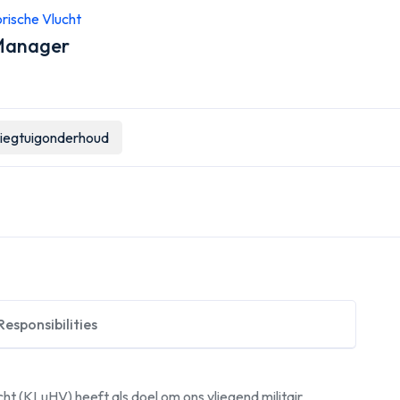
orische Vlucht
 Manager
liegtuigonderhoud
Responsibilities
cht (KLuHV) heeft als doel om ons vliegend militair