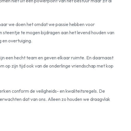
en niet uit een powerpoint van het bestuur maar zit al
 maar we doen het omdat we passie hebben voor
 een steentje te mogen bijdragen aan het levend houden van
 en overtuiging.
zijn een hecht team en geven elkaar ruimte. En daarnaast
m op zijn tijd ook van de onderlinge vriendschap met kop
werken conform de veiligheids- en kwaliteitsregels. De
verwachten dat van ons. Alleen zo houden we draagvlak