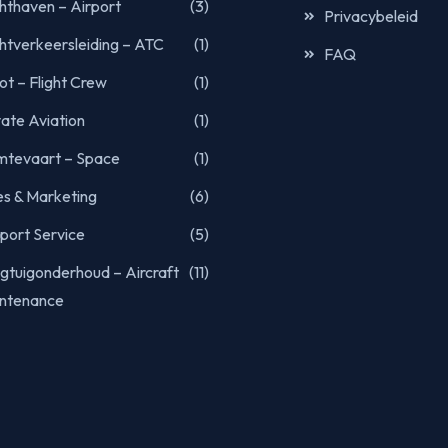
hthaven – Airport
(3)
Privacybeleid
htverkeersleiding – ATC
(1)
FAQ
oot – Flight Crew
(1)
vate Aviation
(1)
mtevaart – Space
(1)
es & Marketing
(6)
port Service
(5)
egtuigonderhoud – Aircraft
(11)
ntenance