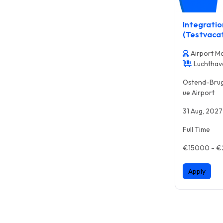
Integratio
(Testvaca
Airport 
Luchthav
e
Ostend-Brug
ue Airport
31 Aug, 2027
Full Time
€15000 - 
Apply