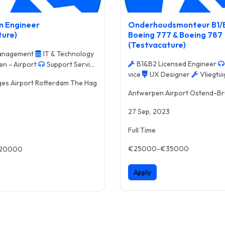
n Engineer
Onderhoudsmonteur B1/
ture)
Boeing 777 & Boeing 787
(Testvacature)
Management
IT & Technology
B1&B2 Licensed Engineer
en - Airport
Support Servic
vice
UX Designer
Vliegtu
es Airport Rotterdam The Hag
- Aircraft Maintenance
Antwerpen Airport Ostend-Br
27 Sep, 2023
Full Time
€25000-€35000
€20000
Apply