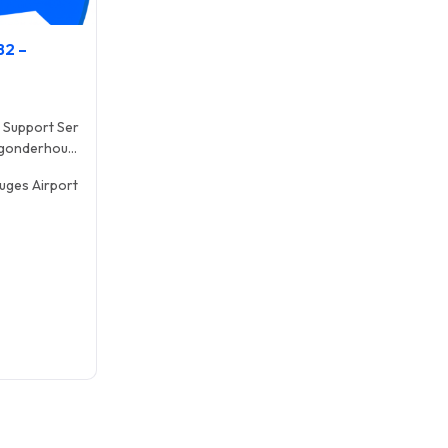
B2 –
Support Ser
igonderhoud
uges Airport