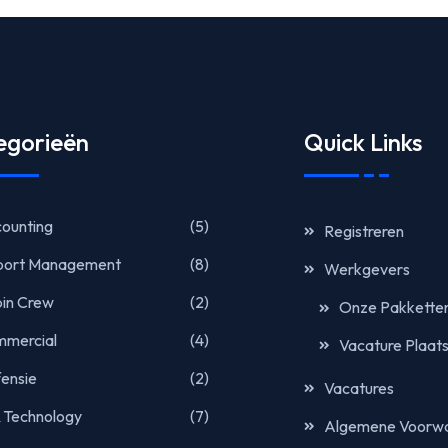
egorieën
Quick Links
ounting
(5)
Registreren
port Management
(8)
Werkgevers
in Crew
(2)
Onze Pakkette
mercial
(4)
Vacature Plaat
ensie
(2)
Vacatures
& Technology
(7)
Algemene Voorw