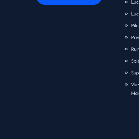
Luc
Luc
Pil
Pri
Rui
Sal
Sup
Vli
Mai