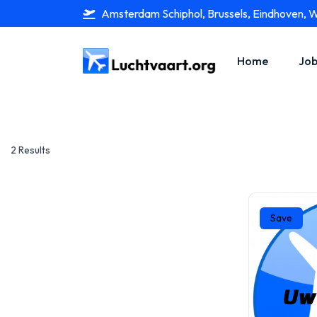
Amsterdam Schiphol, Brussels, Eindhoven, 
Home
Job
2 Results
Save