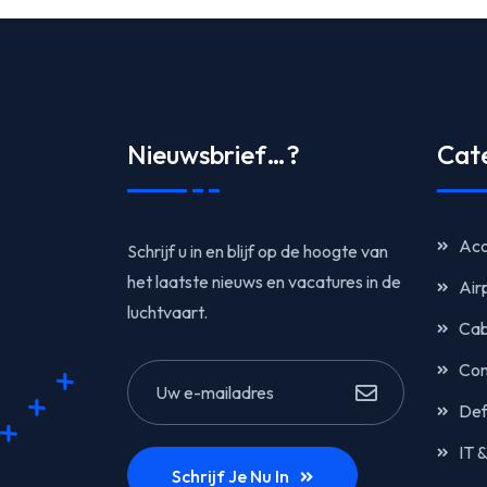
Nieuwsbrief…?
Cat
Acc
Schrijf u in en blijf op de hoogte van
het laatste nieuws en vacatures in de
Air
luchtvaart.
Cab
Com
Def
IT 
Schrijf Je Nu In