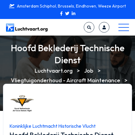
Amsterdam Schiphol, Brussels, Eindhoven, Weeze Airport
Hoofd Beklederij Technische
Dienst
Luchtvaart.org
>
Job
>
Vliegtuigonderhoud - Aircraft Maintenance
>
Piston Engine Technician
>
Hoofd Beklederij
Technische Dienst
Koninklijke Luchtmacht Historische Vlucht