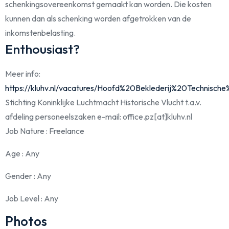
schenkingsovereenkomst gemaakt kan worden. Die kosten
kunnen dan als schenking worden afgetrokken van de
inkomstenbelasting.
Enthousiast?
Meer info:
https://kluhv.nl/vacatures/Hoofd%20Beklederij%20Technisch
Stichting Koninklijke Luchtmacht Historische Vlucht t.a.v.
afdeling personeelszaken e-mail: office.pz[at]kluhv.nl
Job Nature
: Freelance
Age
: Any
Gender
: Any
Job Level
: Any
Photos