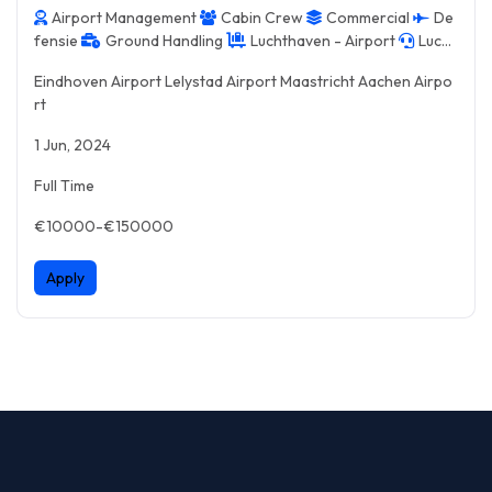
Airport Management
Cabin Crew
Commercial
De
fensie
Ground Handling
Luchthaven - Airport
Lucht
verkeersleiding - ATC
Ruimtevaart - Space
Sales & Mar
Eindhoven Airport Lelystad Airport Maastricht Aachen Airpo
keting
Support Service
rt
1 Jun, 2024
Full Time
€10000-€150000
Apply