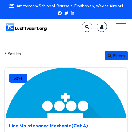
Amsterdam Schiphol, Brussels, Eindhoven, Weeze Airport
3 Results
Filters
Save
Line Maintenance Mechanic (Cat A)