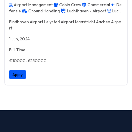
Airport Management
Cabin Crew
Commercial
De
fensie
Ground Handling
Luchthaven - Airport
Lucht
verkeersleiding - ATC
Ruimtevaart - Space
Sales & Mar
Eindhoven Airport Lelystad Airport Maastricht Aachen Airpo
keting
Support Service
rt
1 Jun, 2024
Full Time
€10000-€150000
Apply